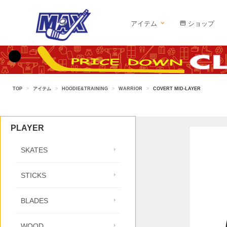
アイテム
ショップ
TOP
>
アイテム
>
HOODIE&TRAINING
>
WARRIOR
>
COVERT MID-LAYER
PLAYER
SKATES
STICKS
BLADES
WOOD