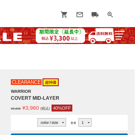
CLEARANCE
超特価
WARRIOR
COVERT MID-LAYER
¥
3,960
40%OFF
(税込)
¥6,600
数量