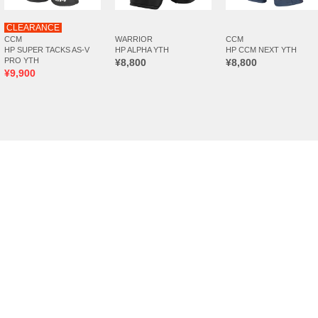
CLEARANCE
CCM
WARRIOR
CCM
HP SUPER TACKS AS-V
HP ALPHA YTH
HP CCM NEXT YTH
PRO YTH
¥8,800
¥8,800
¥9,900