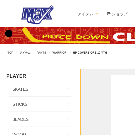
アイテム
ショップ
TOP
>
アイテム
>
PANTS
>
WARRIOR
>
HP COVERT QRE 10 YTH
PLAYER
SKATES
STICKS
BLADES
WOOD