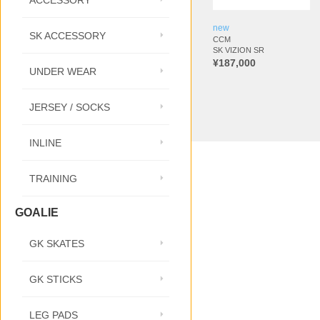
ACCESSORY
new
SK ACCESSORY
CCM
SK VIZION SR
¥187,000
UNDER WEAR
JERSEY / SOCKS
INLINE
TRAINING
GOALIE
GK SKATES
GK STICKS
LEG PADS