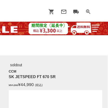
soldout
CCM
SK JETSPEED FT 670 SR
¥
44,990
(税込)
¥57,200