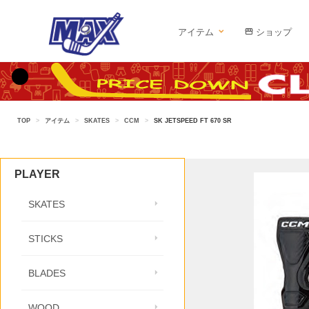
アイテム
ショップ
TOP
>
アイテム
>
SKATES
>
CCM
>
SK JETSPEED FT 670 SR
PLAYER
SKATES
STICKS
BLADES
WOOD