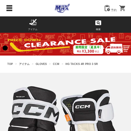
予約
アイテム
検索
TOP
>
アイテム
>
GLOVES
>
CCM
>
HG TACKS 4R PRO 3 SR