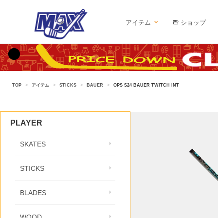
アイテム
ショップ
TOP
>
アイテム
>
STICKS
>
BAUER
>
OPS S24 BAUER TWITCH INT
PLAYER
SKATES
STICKS
BLADES
WOOD