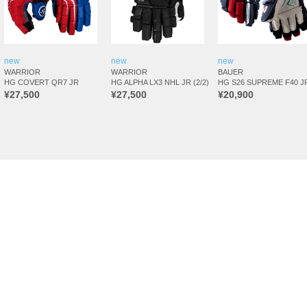
new
new
new
WARRIOR
WARRIOR
BAUER
HG COVERT QR7 JR
HG ALPHA LX3 NHL JR (2/2)
HG S26 SUPREME F40 J
¥27,500
¥27,500
¥20,900