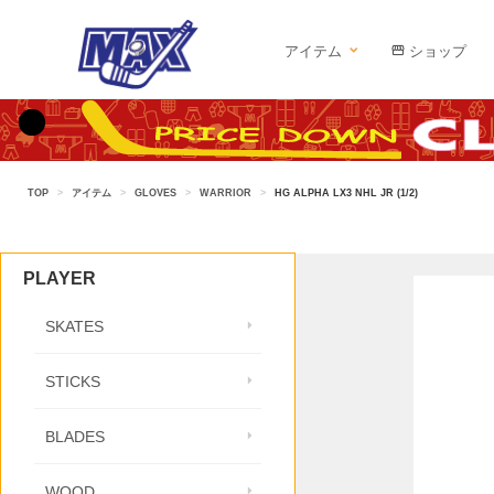
アイテム
ショップ
TOP
>
アイテム
>
GLOVES
>
WARRIOR
>
HG ALPHA LX3 NHL JR (1/2)
PLAYER
SKATES
STICKS
BLADES
WOOD