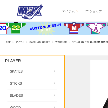
アイテム
ショップ
TOP
>
アイテム
>
CATCH&BLOCKER
>
WARRIOR
>
RITUAL G7 RTL CUSTOM TRAPP
PLAYER
SKATES
STICKS
BLADES
WOOD