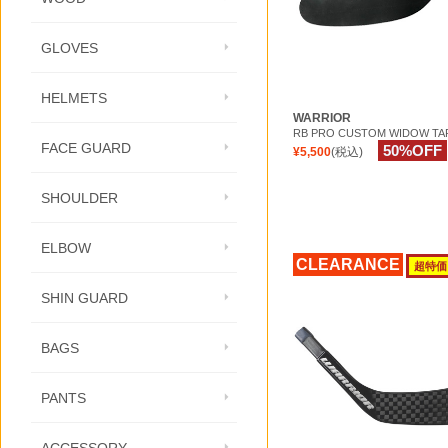
GLOVES
HELMETS
WARRIOR
RB PRO CUSTOM WIDOW TA
FACE GUARD
50%OFF
¥5,500
(税込)
SHOULDER
ELBOW
CLEARANCE
超特価
SHIN GUARD
BAGS
PANTS