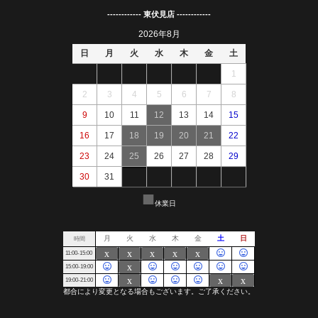
------------ 東伏見店 ------------