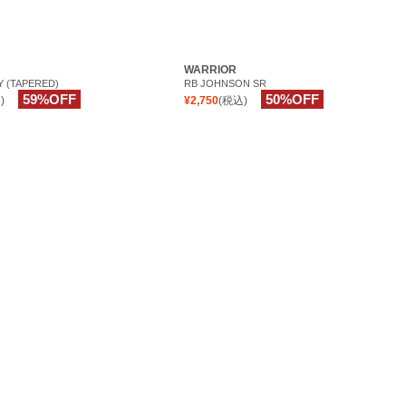
WARRIOR
 (TAPERED)
RB JOHNSON SR
59%OFF
50%OFF
)
¥2,750
(税込)