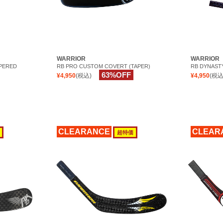
WARRIOR
WARRIOR
PERED
RB PRO CUSTOM COVERT (TAPER)
RB DYNAST
63%OFF
¥4,950
(税込)
¥4,950
(税込
CLEARANCE
CLEAR
超特価