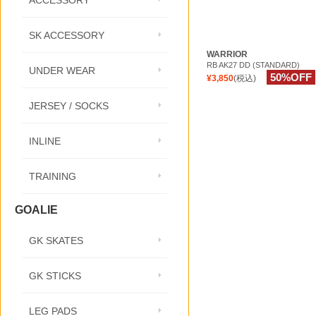
ACCESSORY
SK ACCESSORY
WARRIOR
RB AK27 DD (STANDARD)
UNDER WEAR
50%OFF
¥3,850
(税込)
JERSEY / SOCKS
INLINE
TRAINING
GOALIE
GK SKATES
GK STICKS
LEG PADS