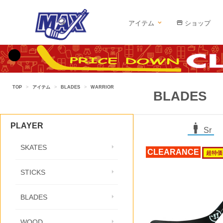
アイテム
ショップ
TOP
>
アイテム
>
BLADES
>
WARRIOR
BLADES
PLAYER
Sr
SKATES
CLEARANCE
超特価
STICKS
BLADES
WOOD