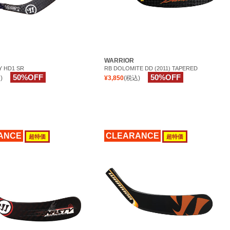
WARRIOR
Y HD1 SR
RB DOLOMITE DD (2011) TAPERED
50%OFF
50%OFF
)
¥3,850
(税込)
ANCE
CLEARANCE
超特価
超特価